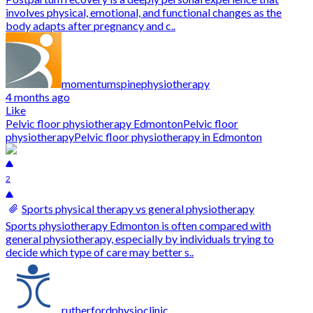
involves physical, emotional, and functional changes as the
body adapts after pregnancy and c..
momentumspinephysiotherapy
4 months ago
Like
Pelvic floor physiotherapy Edmonton
Pelvic floor
physiotherapy
Pelvic floor physiotherapy in Edmonton
2
Sports physical therapy vs general physiotherapy
Sports physiotherapy Edmonton is often compared with
general physiotherapy, especially by individuals trying to
decide which type of care may better s..
rutherfordphysioclinic