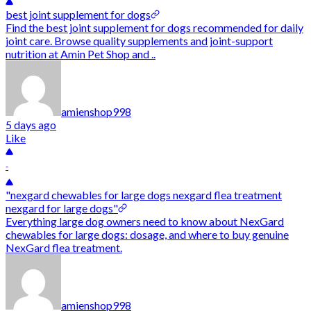
best joint supplement for dogs
Find the best joint supplement for dogs recommended for daily
joint care. Browse quality supplements and joint-support
nutrition at Amin Pet Shop and ..
amienshop998
5 days ago
Like
-
"nexgard chewables for large dogs nexgard flea treatment
nexgard for large dogs"
Everything large dog owners need to know about NexGard
chewables for large dogs: dosage, and where to buy genuine
NexGard flea treatment.
amienshop998