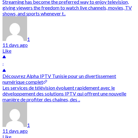
Streaming has become the preferred way to enjoy television,
giving viewers the freedom to watch live channels, movies, TV
shows, and sports whenever t..
1
11 days ago
Like
-
Découvrez Alpha IPTV Tunisie pour un divertissement
numérique complet
Les services de télévision évoluent rapidement avec le
développement des solutions IPTV qui offrent une nouvelle
manière de profiter des chaînes, des ..
1
11 days ago
Like