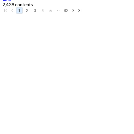
2,439 contents
1
2
3
4
5
82