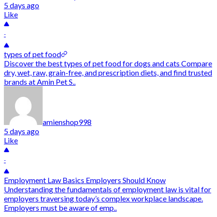
5 days ago
Like
-
types of pet food
Discover the best types of pet food for dogs and cats Compare
dry, wet, raw, grain-free, and prescription diets, and find trusted
brands at Amin Pet S..
amienshop998
5 days ago
Like
-
Employment Law Basics Employers Should Know
Understanding the fundamentals of employment law is vital for
employers traversing today’s complex workplace landscape.
Employers must be aware of emp..