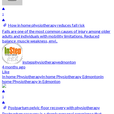
1
How in home physiotherapy reduces fall risk
Falls are one of the most common causes of injury among older
adults and individuals with mobility limitations. Reduced
balance, muscle weakness, envi..
instepphysiotherapyedmonton
4 months ago
Like
In home Physiotherapy
In home Physiotherapy Edmonton
In
home Physiotherapy in Edmonton
1
Postpartum pelvic floor recovery with physiotherapy
Postpartum recovery is a deeply personal experience that